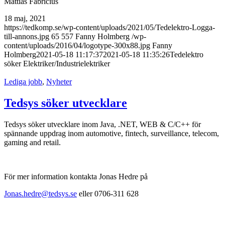
Mattias Fabricius
18 maj, 2021
https://tedkomp.se/wp-content/uploads/2021/05/Tedelektro-Logga-
till-annons.jpg
65
557
Fanny Holmberg
/wp-
content/uploads/2016/04/logotype-300x88.jpg
Fanny
Holmberg
2021-05-18 11:17:37
2021-05-18 11:35:26
Tedelektro
söker Elektriker/Industrielektriker
Lediga jobb
,
Nyheter
Tedsys söker utvecklare
Tedsys söker utvecklare inom Java, .NET, WEB & C/C++ för
spännande uppdrag inom automotive, fintech, surveillance, telecom,
gaming and retail.
För mer information kontakta Jonas Hedre på
Jonas.hedre@tedsys.se
eller 0706-311 628