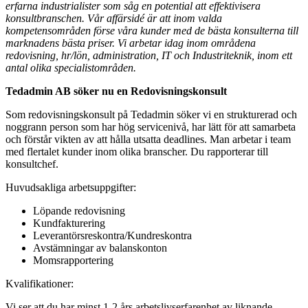
erfarna industrialister som såg en potential att effektivisera
konsultbranschen. Vår affärsidé är att inom valda
kompetensområden förse våra kunder med de bästa konsulterna till
marknadens bästa priser. Vi arbetar idag inom områdena
redovisning, hr/lön, administration, IT och Industriteknik, inom ett
antal olika specialistområden.
Tedadmin AB söker nu en Redovisningskonsult
Som redovisningskonsult på Tedadmin söker vi en strukturerad och
noggrann person som har hög servicenivå, har lätt för att samarbeta
och förstår vikten av att hålla utsatta deadlines. Man arbetar i team
med flertalet kunder inom olika branscher. Du rapporterar till
konsultchef.
Huvudsakliga arbetsuppgifter:
Löpande redovisning
Kundfakturering
Leverantörsreskontra/Kundreskontra
Avstämningar av balanskonton
Momsrapportering
Kvalifikationer:
Vi ser att du har minst 1-2 års arbetslivserfarenhet av liknande