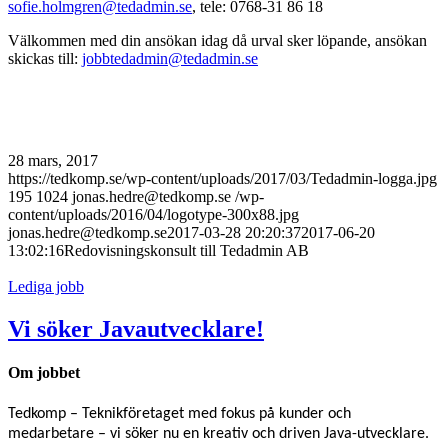
sofie.holmgren@tedadmin.se
, tele: 0768-31 86 18
Välkommen med din ansökan idag då urval sker löpande, ansökan
skickas till:
jobbtedadmin@tedadmin.se
28 mars, 2017
https://tedkomp.se/wp-content/uploads/2017/03/Tedadmin-logga.jpg
195
1024
jonas.hedre@tedkomp.se
/wp-
content/uploads/2016/04/logotype-300x88.jpg
jonas.hedre@tedkomp.se
2017-03-28 20:20:37
2017-06-20
13:02:16
Redovisningskonsult till Tedadmin AB
Lediga jobb
Vi söker Javautvecklare!
Om jobbet
Tedkomp – Teknikföretaget med fokus på kunder och
medarbetare – vi söker nu en kreativ och driven Java-utvecklare.