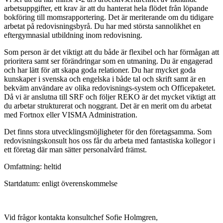
arbetsuppgifter, ett krav är att du hanterat hela flödet från löpande
bokföring till momsrapportering. Det är meriterande om du tidigare
arbetat på redovisningsbyrå. Du har med största sannolikhet en
eftergymnasial utbildning inom redovisning.
Som person är det viktigt att du både är flexibel och har förmågan att
prioritera samt ser förändringar som en utmaning. Du är engagerad
och har lätt för att skapa goda relationer. Du har mycket goda
kunskaper i svenska och engelska i både tal och skrift samt är en
bekväm användare av olika redovisnings-system och Officepaketet.
Då vi är anslutna till SRF och följer REKO är det mycket viktigt att
du arbetar strukturerat och noggrant. Det är en merit om du arbetat
med Fortnox eller VISMA Administration.
Det finns stora utvecklingsmöjligheter för den företagsamma. Som
redovisningskonsult hos oss får du arbeta med fantastiska kollegor i
ett företag där man sätter personalvård främst.
Omfattning: heltid
Startdatum: enligt överenskommelse
Vid frågor kontakta konsultchef Sofie Holmgren,