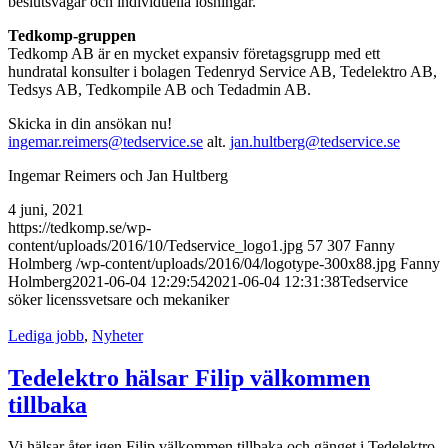
beslutsvägar och individuella lösningar.
Tedkomp-gruppen
Tedkomp AB är en mycket expansiv företagsgrupp med ett
hundratal konsulter i bolagen Tedenryd Service AB, Tedelektro AB,
Tedsys AB, Tedkompile AB och Tedadmin AB.
Skicka in din ansökan nu!
ingemar.reimers@tedservice.se
alt.
jan.hultberg@tedservice.se
Ingemar Reimers och Jan Hultberg
4 juni, 2021
https://tedkomp.se/wp-
content/uploads/2016/10/Tedservice_logo1.jpg
57
307
Fanny
Holmberg
/wp-content/uploads/2016/04/logotype-300x88.jpg
Fanny
Holmberg
2021-06-04 12:29:54
2021-06-04 12:31:38
Tedservice
söker licenssvetsare och mekaniker
Lediga jobb
,
Nyheter
Tedelektro hälsar Filip välkommen
tillbaka
Vi hälsar åter igen Filip välkommen tillbaka och gänget i Tedelektro.