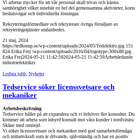
Vi arbetar mycket för att vår personal skall trivas och känna
samhörighet vilket innebär en hel del gemensamma aktiviteter, korta
beslutsvägar och individuella lösningar.
Rekryteringsförmedlare och rekryterare övriga försäljare av
rekryteringstjänster undanbedes.
21 maj, 2024
https://tedkomp.se/wp-content/uploads/2024/05/Tedelektro.jpg
151
824
Erika Frej
/wp-content/uploads/2016/04/logotype-300x88.jpg
Erika Frej
2024-05-21 11:42:59
2024-05-21 11:42:59
Arbetsledande
industrielektriker
Lediga jobb
,
Nyheter
Tedservice söker licenssvetsare och
mekaniker
Arbetsbeskrivning
Tedservice håller på att expandera och vi behöver fler konsulter. Du
kommer att arbeta som inhyrd konsult mot våra kunder i nordvästra
Skåne med omnejd.
Vi söker licenssvetsare och mekaniker med god samarbetsförmåga
och initiativkraft som är drivande, självständig och har en positiv