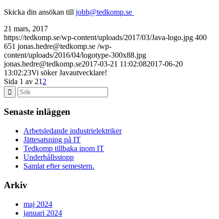
Skicka din ansökan till
jobb@tedkomp.se
21 mars, 2017
https://tedkomp.se/wp-content/uploads/2017/03/Java-logo.jpg
400
651
jonas.hedre@tedkomp.se
/wp-
content/uploads/2016/04/logotype-300x88.jpg
jonas.hedre@tedkomp.se
2017-03-21 11:02:08
2017-06-20
13:02:23
Vi söker Javautvecklare!
Sida 1 av 2
1
2
Senaste inläggen
Arbetsledande industrielektriker
Jättesatsning på IT
Tedkomp tillbaka inom IT
Underhållsstopp
Samlat efter semestern.
Arkiv
maj 2024
januari 2024