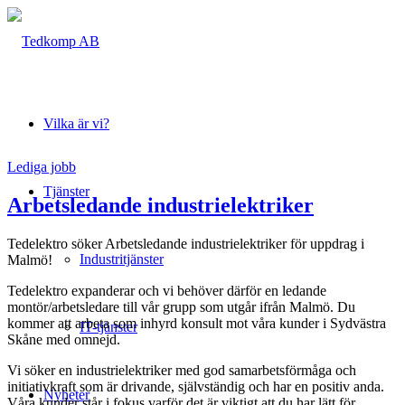
Vilka är vi?
Lediga jobb
Tjänster
Arbetsledande industrielektriker
Tedelektro söker Arbetsledande industrielektriker för uppdrag i
Industritjänster
Malmö!
Tedelektro expanderar och vi behöver därför en ledande
montör/arbetsledare till vår grupp som utgår ifrån Malmö. Du
kommer att arbeta som inhyrd konsult mot våra kunder i Sydvästra
IT-tjänster
Skåne med omnejd.
Vi söker en industrielektriker med god samarbetsförmåga och
initiativkraft som är drivande, självständig och har en positiv anda.
Nyheter
Våra kunder står i fokus varför det är viktigt att du har lätt för