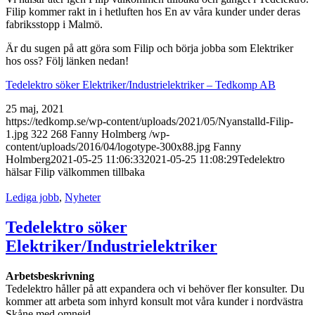
Filip kommer rakt in i hetluften hos En av våra kunder under deras
fabriksstopp i Malmö.
Är du sugen på att göra som Filip och börja jobba som Elektriker
hos oss? Följ länken nedan!
Tedelektro söker Elektriker/Industrielektriker – Tedkomp AB
25 maj, 2021
https://tedkomp.se/wp-content/uploads/2021/05/Nyanstalld-Filip-
1.jpg
322
268
Fanny Holmberg
/wp-
content/uploads/2016/04/logotype-300x88.jpg
Fanny
Holmberg
2021-05-25 11:06:33
2021-05-25 11:08:29
Tedelektro
hälsar Filip välkommen tillbaka
Lediga jobb
,
Nyheter
Tedelektro söker
Elektriker/Industrielektriker
Arbetsbeskrivning
Tedelektro håller på att expandera och vi behöver fler konsulter. Du
kommer att arbeta som inhyrd konsult mot våra kunder i nordvästra
Skåne med omnejd.