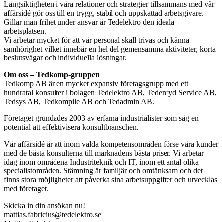
Långsiktigheten i våra relationer och strategier tillsammans med vår
affärsidé gör oss till en trygg, stabil och uppskattad arbetsgivare.
Gillar man frihet under ansvar är Tedelektro den ideala
arbetsplatsen.
Vi arbetar mycket för att vår personal skall trivas och känna
samhörighet vilket innebär en hel del gemensamma aktiviteter, korta
beslutsvägar och individuella lösningar.
Om oss – Tedkomp-gruppen
Tedkomp AB är en mycket expansiv företagsgrupp med ett
hundratal konsulter i bolagen Tedelektro AB, Tedenryd Service AB,
Tedsys AB, Tedkompile AB och Tedadmin AB.
Företaget grundades 2003 av erfarna industrialister som såg en
potential att effektivisera konsultbranschen.
Vår affärsidé är att inom valda kompetensområden förse våra kunder
med de bästa konsulterna till marknadens bästa priser. Vi arbetar
idag inom områdena Industriteknik och IT, inom ett antal olika
specialistområden. Stämning är familjär och omtänksam och det
finns stora möjligheter att påverka sina arbetsuppgifter och utvecklas
med företaget.
Skicka in din ansökan nu!
mattias.fabricius@tedelektro.se