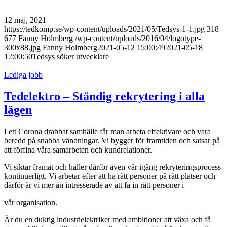
12 maj, 2021
https://tedkomp.se/wp-content/uploads/2021/05/Tedsys-1-1.jpg
318
677
Fanny Holmberg
/wp-content/uploads/2016/04/logotype-
300x88.jpg
Fanny Holmberg
2021-05-12 15:00:49
2021-05-18
12:00:50
Tedsys söker utvecklare
Lediga jobb
Tedelektro – Ständig rekrytering i alla
lägen
I ett Corona drabbat samhälle får man arbeta effektivare och vara
beredd på snabba vändningar. Vi bygger för framtiden och satsar på
att förfina våra samarbeten och kundrelationer.
Vi siktar framåt och håller därför även vår igång rekryteringsprocess
kontinuerligt. Vi arbetar efter att ha rätt personer på rätt platser och
därför är vi mer än intresserade av att få in rätt personer i
vår organisation.
Är du en duktig industrielektriker med ambitioner att växa och få