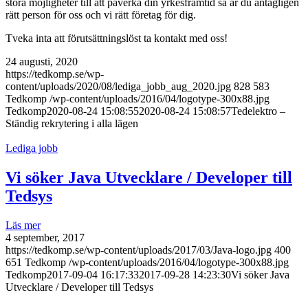
stora möjligheter till att påverka din yrkesframtid så är du antagligen
rätt person för oss och vi rätt företag för dig.
Tveka inta att förutsättningslöst ta kontakt med oss!
24 augusti, 2020
https://tedkomp.se/wp-
content/uploads/2020/08/lediga_jobb_aug_2020.jpg
828
583
Tedkomp
/wp-content/uploads/2016/04/logotype-300x88.jpg
Tedkomp
2020-08-24 15:08:55
2020-08-24 15:08:57
Tedelektro –
Ständig rekrytering i alla lägen
Lediga jobb
Vi söker Java Utvecklare / Developer till
Tedsys
Läs mer
4 september, 2017
https://tedkomp.se/wp-content/uploads/2017/03/Java-logo.jpg
400
651
Tedkomp
/wp-content/uploads/2016/04/logotype-300x88.jpg
Tedkomp
2017-09-04 16:17:33
2017-09-28 14:23:30
Vi söker Java
Utvecklare / Developer till Tedsys