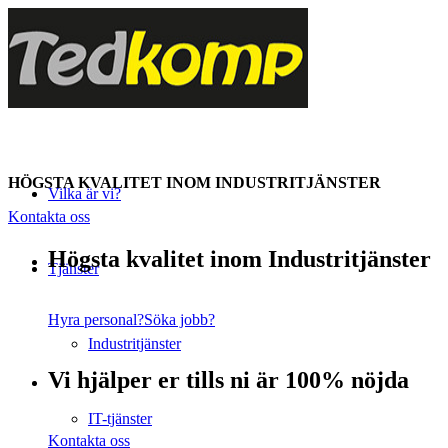
HÖGSTA KVALITET INOM INDUSTRITJÄNSTER
Vilka är vi?
Kontakta oss
Högsta kvalitet inom Industritjänster
Tjänster
Hyra personal?
Söka jobb?
Industritjänster
Vi hjälper er tills ni är 100% nöjda
IT-tjänster
Kontakta oss