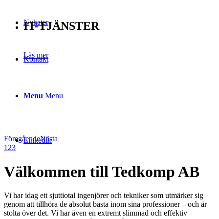
Nyheter
IT-TJÄNSTER
Läs mer
Kontakt
Menu
Menu
Föregående
Nästa
LinkedIn
1
2
3
Välkommen till Tedkomp AB
Vi har idag ett sjuttiotal ingenjörer och tekniker som utmärker sig
genom att tillhöra de absolut bästa inom sina professioner – och är
stolta över det. Vi har även en extremt slimmad och effektiv