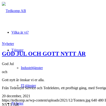
Vilka är vi?
Nyheter
Tjänster
GOD JUL OCH GOTT NYTT ÅR
God Jul
Industritjänster
och
Gott nytt år önskar vi er alla.
IT-tjänster
Från Tedenryd Service och Tedelektro, ett proffsigt gäng, med Sverig
20 december, 2021
https://tedkomp.se/wp-content/uploads/2021/12/Tomten.jpg
640
480
Nyheter
NYTT ÅR