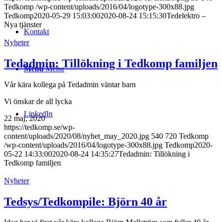
Tedkomp
/wp-content/uploads/2016/04/logotype-300x88.jpg
Tedkomp
2020-05-29 15:03:00
2020-08-24 15:15:30
Tedelektro –
Nya tjänster
Kontakt
Nyheter
Tedadmin: Tillökning i Tedkomp familjen
Menu
Menu
Vår kära kollega på Tedadmin väntar barn
Vi önskar de all lycka
LinkedIn
22 maj, 2020
https://tedkomp.se/wp-
content/uploads/2020/08/nyhet_may_2020.jpg
540
720
Tedkomp
/wp-content/uploads/2016/04/logotype-300x88.jpg
Tedkomp
2020-
05-22 14:33:00
2020-08-24 14:35:27
Tedadmin: Tillökning i
Tedkomp familjen
Nyheter
Tedsys/Tedkompile: Björn 40 år