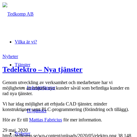
Vilka är vi?
Nyheter
Tjänster
Tedelektro – Nya tjänster
Genom utveckling av verksamhet och medarbetare har vi
Industritjänster
möjligheten att erbjuda nya kunder såväl som befintliga kunder en
rad nya tjänster.
Vi har idag möjlighet att erbjuda CAD tjänster, minder
konstruktioner samt PLC-programmering (förändring och tillägg).
IT-tjänster
Hör av Er till
Mattias Fabricius
för mer information.
29 maj, 2020
Nyheter
https://tedkomp.se/wp-content/uploads/2020/05/elektro.png
38
148