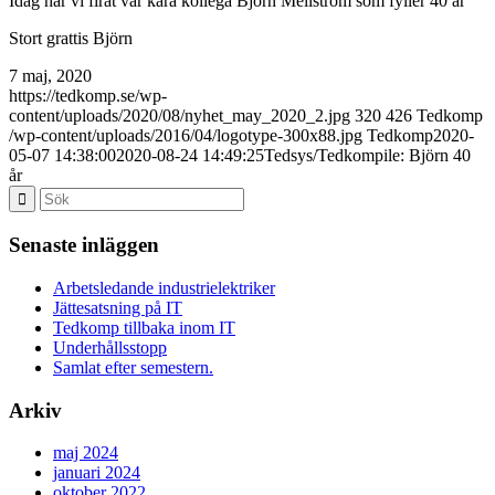
Idag har vi firat vår kära kollega Björn Mellström som fyller 40 år
Stort grattis Björn
7 maj, 2020
https://tedkomp.se/wp-
content/uploads/2020/08/nyhet_may_2020_2.jpg
320
426
Tedkomp
/wp-content/uploads/2016/04/logotype-300x88.jpg
Tedkomp
2020-
05-07 14:38:00
2020-08-24 14:49:25
Tedsys/Tedkompile: Björn 40
år
Senaste inläggen
Arbetsledande industrielektriker
Jättesatsning på IT
Tedkomp tillbaka inom IT
Underhållsstopp
Samlat efter semestern.
Arkiv
maj 2024
januari 2024
oktober 2022