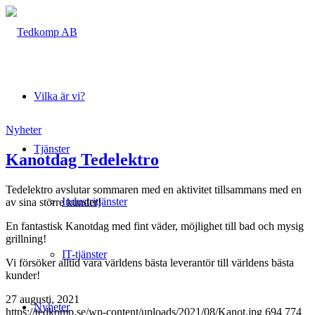
Vilka är vi?
Nyheter
Tjänster
Kanotdag Tedelektro
Tedelektro avslutar sommaren med en aktivitet tillsammans med en
Industritjänster
av sina större kunder!
En fantastisk Kanotdag med fint väder, möjlighet till bad och mysig
grillning!
IT-tjänster
Vi försöker alltid vara världens bästa leverantör till världens bästa
kunder!
27 augusti, 2021
Nyheter
https://tedkomp.se/wp-content/uploads/2021/08/Kanot.jpg
694
774