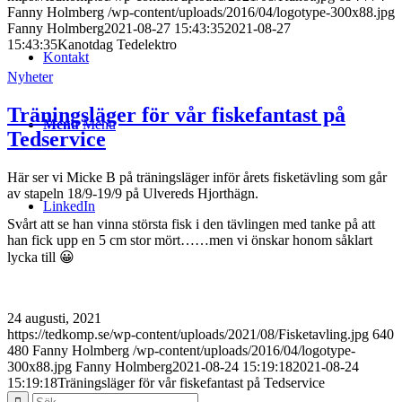
Fanny Holmberg
/wp-content/uploads/2016/04/logotype-300x88.jpg
Fanny Holmberg
2021-08-27 15:43:35
2021-08-27
15:43:35
Kanotdag Tedelektro
Kontakt
Nyheter
Träningsläger för vår fiskefantast på
Menu
Menu
Tedservice
Här ser vi Micke B på träningsläger inför årets fisketävling som går
av stapeln 18/9-19/9 på Ulvereds Hjorthägn.
LinkedIn
Svårt att se han vinna största fisk i den tävlingen med tanke på att
han fick upp en 5 cm stor mört……men vi önskar honom såklart
lycka till 😀
24 augusti, 2021
https://tedkomp.se/wp-content/uploads/2021/08/Fisketavling.jpg
640
480
Fanny Holmberg
/wp-content/uploads/2016/04/logotype-
300x88.jpg
Fanny Holmberg
2021-08-24 15:19:18
2021-08-24
15:19:18
Träningsläger för vår fiskefantast på Tedservice