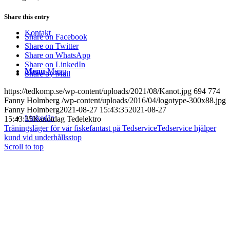
Share this entry
Kontakt
Share on Facebook
Share on Twitter
Share on WhatsApp
Share on LinkedIn
Menu
Menu
Share by Mail
https://tedkomp.se/wp-content/uploads/2021/08/Kanot.jpg
694
774
Fanny Holmberg
/wp-content/uploads/2016/04/logotype-300x88.jpg
Fanny Holmberg
2021-08-27 15:43:35
2021-08-27
LinkedIn
15:43:35
Kanotdag Tedelektro
Träningsläger för vår fiskefantast på Tedservice
Tedservice hjälper
kund vid underhållsstop
Scroll to top