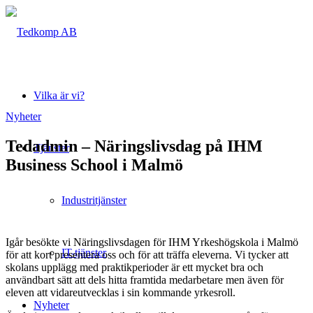
Vilka är vi?
Nyheter
Tedadmin – Näringslivsdag på IHM
Tjänster
Business School i Malmö
Industritjänster
Igår besökte vi Näringslivsdagen för IHM Yrkeshögskola i Malmö
IT-tjänster
för att kort presentera oss och för att träffa eleverna. Vi tycker att
skolans upplägg med praktikperioder är ett mycket bra och
användbart sätt att dels hitta framtida medarbetare men även för
eleven att vidareutvecklas i sin kommande yrkesroll.
Nyheter