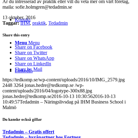
Är du intresserad av praktik eller vill du veta mer om vårt företag,
maila: sofie.holmgren@tedadmin.se
13 oktober, 2016
Kontakt
Taggar:
IHM
,
praktik
,
Tedadmin
Share this entry
Menu
Menu
Share on Facebook
Share on Twitter
Share on WhatsApp
Share on LinkedIn
Share by Mail
LinkedIn
https://tedkomp.se/wp-content/uploads/2016/10/IMG_2579.jpg
2448
3264
jonas.hedre@tedkomp.se
/wp-
content/uploads/2016/04/logotype-300x88.jpg
jonas.hedre@tedkomp.se
2016-10-13 10:30:56
2016-10-13
10:49:57
Tedadmin – Näringslivsdag på IHM Business School i
Malmö
Du kanske också gillar
Tedadmin – Gratis offert
Tedadmin – byråpartner hos Fortnox