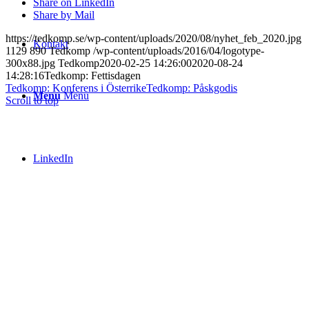
Share on LinkedIn
Share by Mail
https://tedkomp.se/wp-content/uploads/2020/08/nyhet_feb_2020.jpg
Kontakt
1129
890
Tedkomp
/wp-content/uploads/2016/04/logotype-
300x88.jpg
Tedkomp
2020-02-25 14:26:00
2020-08-24
14:28:16
Tedkomp: Fettisdagen
Tedkomp: Konferens i Österrike
Tedkomp: Påskgodis
Menu
Menu
Scroll to top
LinkedIn