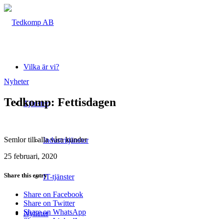
Vilka är vi?
Nyheter
Tedkomp: Fettisdagen
Tjänster
Semlor till alla våra kunder
Industritjänster
25 februari, 2020
Share this entry
IT-tjänster
Share on Facebook
Share on Twitter
Share on WhatsApp
Nyheter