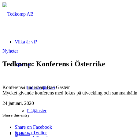
Vilka är vi?
Nyheter
Tedkomp: Konferens i Österrike
Tjänster
Konferens i underbara Bad Gastein
Industritjänster
Mycket givande konferens med fokus på utveckling och sammanhåll
24 januari, 2020
IT-tjänster
Share this entry
Share on Facebook
Share on Twitter
Nyheter