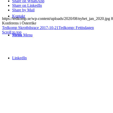
Share on WhatsApp
Share on LinkedIn
Share by Mail
Kontakt
https://tedkomp.se/wp-content/uploads/2020/08/nyhet_jan_2020.jpg
8
Konferens i Österrike
Tedkomp Skrotbilsrace 2017-10-21
Tedkomp: Fettisdagen
Scroll to top
Menu
Menu
LinkedIn