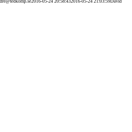
edre@tedkomp.se
2016-05-24 20:58:43
2016-05-24 21:03:59
David