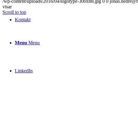
/wp-content/uploads/2016/04/logotype-300x88.jpg
0
0
jonas.hedre@
visar
Scroll to top
Kontakt
Menu
Menu
LinkedIn