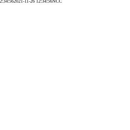
2:34:56
2021-11-26 12:34:56
NCC