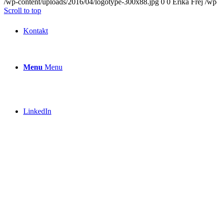
/wp-content/uploads/2016/04/logotype-300x88.jpg
0
0
Erika Frej
/wp
Scroll to top
Kontakt
Menu
Menu
LinkedIn