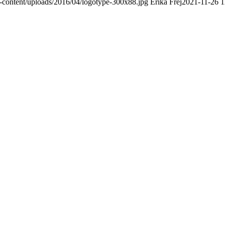
-content/uploads/2016/04/logotype-300x88.jpg
Erika Frej
2021-11-26 1