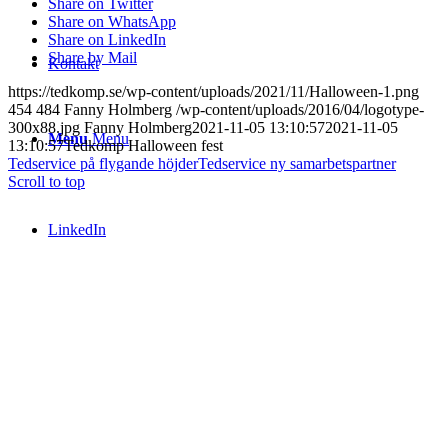
Share on Twitter
Share on WhatsApp
Share on LinkedIn
Share by Mail
Kontakt
https://tedkomp.se/wp-content/uploads/2021/11/Halloween-1.png
454
484
Fanny Holmberg
/wp-content/uploads/2016/04/logotype-
300x88.jpg
Fanny Holmberg
2021-11-05 13:10:57
2021-11-05
Menu
Menu
13:10:57
Tedkomp Halloween fest
Tedservice på flygande höjder
Tedservice ny samarbetspartner
Scroll to top
LinkedIn