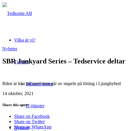
Vilka är vi?
Nyheter
SBR Junkyard Series – Tedservice deltar
Tjänster
Bilen är klar till racet som går av stapeln på lördag i Ljungbyhed
Industritjänster
14 oktober, 2021
Share this entry
IT-tjänster
Share on Facebook
Share on Twitter
Share on WhatsApp
Nyheter