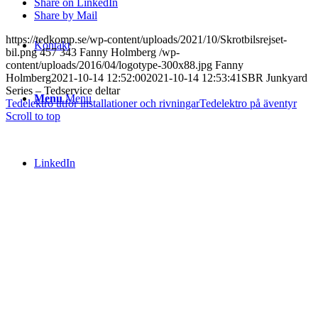
Share on LinkedIn
Share by Mail
https://tedkomp.se/wp-content/uploads/2021/10/Skrotbilsrejset-
Kontakt
bil.png
457
343
Fanny Holmberg
/wp-
content/uploads/2016/04/logotype-300x88.jpg
Fanny
Holmberg
2021-10-14 12:52:00
2021-10-14 12:53:41
SBR Junkyard
Series – Tedservice deltar
Menu
Menu
Tedelektro utför installationer och rivningar
Tedelektro på äventyr
Scroll to top
LinkedIn