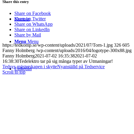
Share this entry
Share on Facebook
Share on Twitter
Kontakt
Share on WhatsApp
Share on LinkedIn
Share by Mail
Menu
Menu
https://tedkomp.se/wp-content/uploads/2021/07/Torn-1.jpg
326
605
Fanny Holmberg
/wp-content/uploads/2016/04/logotype-300x88.jpg
Fanny Holmberg
2021-07-02 16:35:38
2021-07-02
16:38:30
Tedelektro tar på sig många typer av Utmaningar!
Tedsys-mästerskapen i skytte
Nyanställd på Tedservice
LinkedIn
Scroll to top