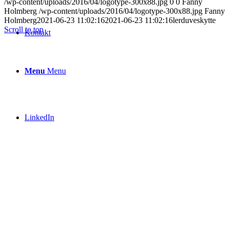
/wp-content/uploads/2016/04/logotype-300x88.jpg
0
0
Fanny
Holmberg
/wp-content/uploads/2016/04/logotype-300x88.jpg
Fanny
Holmberg
2021-06-23 11:02:16
2021-06-23 11:02:16
lerduveskytte
Scroll to top
Kontakt
Menu
Menu
LinkedIn