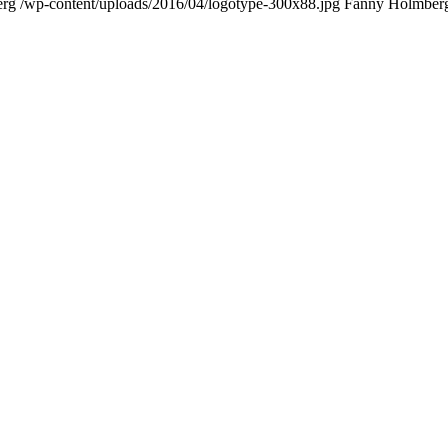
erg
/wp-content/uploads/2016/04/logotype-300x88.jpg
Fanny Holmber