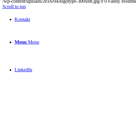
/wp-content/uploads/2016/04/logotype-300x88.jpg
0
0
Fanny Holmb
Scroll to top
Kontakt
Menu
Menu
LinkedIn