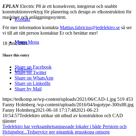
EPLAN
Electric P8 är ett konsekvent, integrerat och snabbt
konstruktionsverktyg för planering och design av elkonstruktion för
maskiner och anläggningssystem.
Kontakt
För mer information kontakta
Mattias.fabricius@tedelektro.se
så ser
vi till att rätt person kontaktar Er och berättar mer!
Menu
Menu
18 juni, 2021
Share this entry
Share on Facebook
LinkedIn
Share on Twitter
Share on WhatsApp
Share on LinkedIn
Share by Mail
https://tedkomp.se/wp-content/uploads/2021/06/CAD-1.jpg
519
453
Fanny Holmberg
/wp-content/uploads/2016/04/logotype-300x88.jpg
Fanny Holmberg
2021-06-18 17:17:48
2021-06-23
10:54:57
Tedelektro utökar sitt utbud av konstruktion och CAD
tjänster
Tedelektro har verksamhetsanpassade lokaler i både Perstorp och
Helsingbor...
Tedservice ger gigantisk grusskopa omsorg