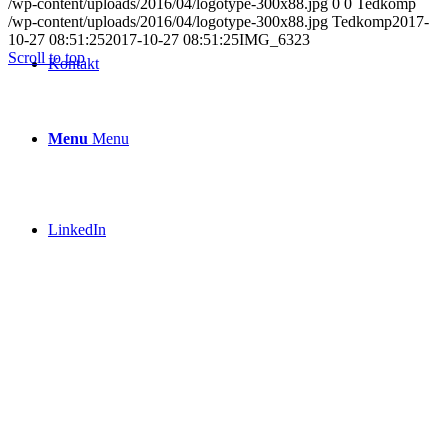
/wp-content/uploads/2016/04/logotype-300x88.jpg
0
0
Tedkomp
/wp-content/uploads/2016/04/logotype-300x88.jpg
Tedkomp
2017-
10-27 08:51:25
2017-10-27 08:51:25
IMG_6323
Scroll to top
Kontakt
Menu
Menu
LinkedIn