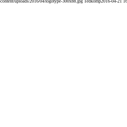
content/uploads/2016/04/logotype-300x88.jpg
Tedkomp
2016-04-21 16