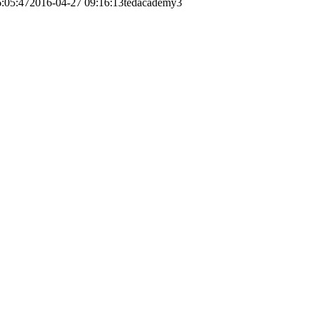
:05:47
2016-04-27 09:16:13
tedacademy3