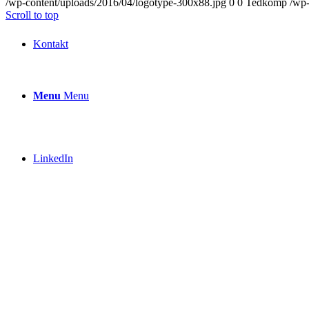
/wp-content/uploads/2016/04/logotype-300x88.jpg
0
0
Tedkomp
/wp-
Scroll to top
Kontakt
Menu
Menu
LinkedIn